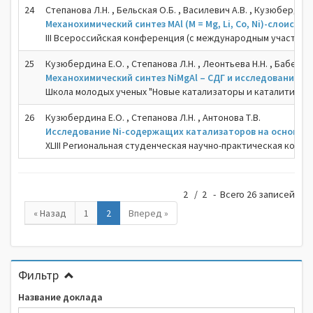
24
Степанова Л.Н. , Бельская О.Б. , Василевич А.В. , Кузюбердина
Механохимический синтез MAl (M = Mg, Li, Co, Ni)-слоист
III Всероссийская конференция (с международным участием) 
25
Кузюбердина Е.О. , Степанова Л.Н. , Леонтьева Н.Н. , Бабенко 
Механохимический синтез NiMgAl – СДГ и исследование и
Школа молодых ученых "Новые катализаторы и каталитическ
26
Кузюбердина Е.О. , Степанова Л.Н. , Антонова Т.В.
Исследование Ni-содержащих катализаторов на основе С
XLIII Региональная студенческая научно-практическая конф
2 / 2 - Всего 26 записей
« Назад
1
2
Вперед »
Фильтр
Название доклада