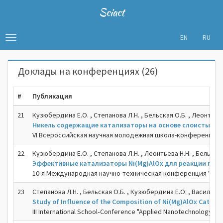
Sciact
EN
RU
Toggle
navigation
Доклады на конференциях (26)
#
Публикация
21
Кузюбердина Е.О. , Степанова Л.Н. , Бельская О.Б. , Леонтьева 
Никель содержащие катализаторы на основе слоистых дв
VI Всероссийская научная молодежная школа-конференция «Х
22
Кузюбердина Е.О. , Степанова Л.Н. , Леонтьева Н.Н. , Бельская
Эффективные катализаторы Ni(Mg)AlOx для реакции гид
10-я Международная научно-техническая конференция "Техн
23
Степанова Л.Н. , Бельская О.Б. , Кузюбердина Е.О. , Василевич
Study of Influence of the Composition of Ni(Mg)AlOx Cataly
III International School‐Conference "Applied Nanotechnology an