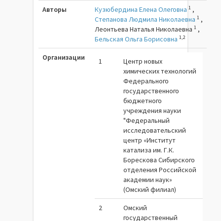
1
Авторы
Кузюбердина Елена Олеговна
,
1
Степанова Людмила Николаевна
,
1
Леонтьева Наталья Николаевна
,
1,2
Бельская Ольга Борисовна
Организации
1
Центр новых
химических технологий
Федерального
государственного
бюджетного
учреждения науки
"Федеральный
исследовательский
центр «Институт
катализа им. Г.К.
Борескова Сибирского
отделения Российской
академии наук»
(Омский филиал)
2
Омский
государственный