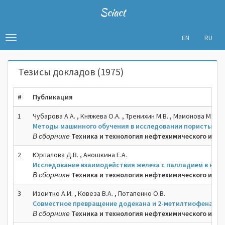
Sciact
EN
RU
Toggle
navigation
Тезисы докладов (1975)
#
Публикация
1
Чубарова А.А. , Княжева О.А. , Тренихин М.В. , Мамонова М.В. ,
Методы машинного обучения в исследовании пористых м
В сборнике
Техника и технология нефтехимического и неф
2
Юрпалова Д.В. , Аношкина Е.А.
Исследование взаимодействия железа с палладием в нан
В сборнике
Техника и технология нефтехимического и неф
3
Изоитко А.И. , Ковеза В.А. , Потапенко О.В.
Совместное превращение додекана и 2-метилтиофена на 
В сборнике
Техника и технология нефтехимического и неф