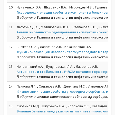
10
Чумаченко Ю.А. , Шкуренок В.А. , Муромцев И.В. , Гуляева Т.И.
Гидродеоксигенация сорбита в компоненты бензиновых 
В сборнике
Техника и технология нефтехимического и неф
11
Льготина Д.А. , Малиновский Ю.Г. , Степанова Л.Н. , Княжева О.
Анализ численного моделирования эксплуатационных хар
В сборнике
Техника и технология нефтехимического и неф
12
Княжева О.А. , Лавренов А.В. , Кохановская О.А.
Функционализация мезопористого углеродного материал
В сборнике
Техника и технология нефтехимического и неф
13
Непомнящий А.А. , Булучевская Л.А. , Лавренов А.В.
Активность и стабильность Pt/SZA катализатора в проце
В сборнике
Техника и технология нефтехимического и неф
14
Пьянова Л.Г. , Седанова А.В. , Делягина М.С. , Лавренов А.В.
Физико-химические свойства углеродного сорбента, мо
В сборнике
Физико-химические проблемы адсорбции, стру
15
Смоликов М.Д. , Шкуренок В.А. , Яблокова С.С. , Казанцев К.В. 
Влияние баланса между кислотными и металлическими цен