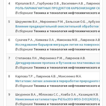
4
Юрпалов В.Л. , Горбунова О.В. , Василевич А.В. , Лавренов А.В
РОЛЬ ПАРАМАГНИТНЫХ ПРОДУКТОВ КАРБОНИЗАЦИИ СКОР
В сборнике
Техника и технология нефтехимического и неф
5
Шкрумеляк В.А. , Мироненко Р.М. , Бельская О.Б. , Арбузов А.Б.
Влияние предварительной окислительной обработки угле
В сборнике
Техника и технология нефтехимического и неф
6
Сухачев Р.А. , Княжева О.А. , Мамонова М.В. , Лавренов А.В. , 
Исследование барьеров миграции лития на поверхности 
В сборнике
Техника и технология нефтехимического и неф
7
Степанова Л.Н. , Мироненко Р.М. , Лавренов А.В.
Дегидрирование пропана и бутанов на платиновых ката
В сборнике
Техника и технология нефтехимического и неф
8
Карпова Т.Р. , Лавренов А.В. , Моисеенко М.А.
Метатезис легких алкенов в переработке природного газа
В сборнике
Техника и технология нефтехимического и неф
9
Шкуренок В.А. , Яблокова С.С. , Ковба О.А. , Казанцев К.В.
Нанесенные катализаторы Pd/Ga2O3-WO3-ZrO2/Al2O3 для
В сборнике
Техника и технология нефтехимического и неф