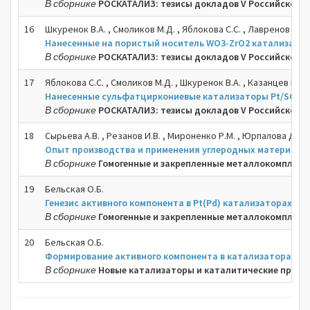
В сборнике
РОСКАТАЛИЗ: тезисы докладов V Российского кон
16
Шкуренок В.А. , Смоликов М.Д. , Яблокова С.С. , Лавренов А.В.
Нанесенные на пористый носитель WO3-ZrO2 катализато
В сборнике
РОСКАТАЛИЗ: тезисы докладов V Российского кон
17
Яблокова С.С. , Смоликов М.Д. , Шкуренок В.А. , Казанцев К.В. 
Нанесенные сульфатциркониевые катализаторы Pt/SO42--
В сборнике
РОСКАТАЛИЗ: тезисы докладов V Российского кон
18
Сырьева А.В. , Резанов И.В. , Мироненко Р.М. , Юрпалова Д.В. ,
Опыт производства и применения углеродных материалов
В сборнике
Гомогенные и закрепленные металлокомплексы 
19
Бельская О.Б.
Генезис активного компонента в Pt(Pd) катализаторах 
В сборнике
Гомогенные и закрепленные металлокомплексы 
20
Бельская О.Б.
Формирование активного компонента в катализаторах Pt
В сборнике
Новые катализаторы и каталитические процессы