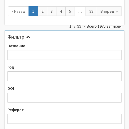
« Назад
1
2
3
4
5
…
99
Вперед »
1 / 99 - Всего 1975 записей
Фильтр
Название
Год
DOI
Реферат