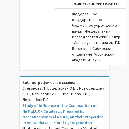
технический университет
3
Федеральное
государственное
бюджетное учреждение
науки «Федеральный
исследовательский центр
«Институт катализа им. Г.К.
Борескова Сибирского
отделения Российской
академии наук»
Библиографическая ссылка:
Степанова Л.Н. , Бельская О.Б. , Кузюбердина
Е.О. , Василевич А.В. , Леонтьева Н.Н. ,
Лихолобов В.А.
Study of Influence of the Composition of
Ni(Mg)AlOx Catalysts, Prepared by
Mechanochemocal Route, on their Properties
in Aqua-Phase Furfural Hydrogenation
III International School‐Conference "Applied