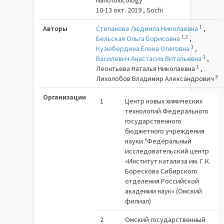
Nanotoxicology"
10-13 окт. 2019 , Sochi
1
Авторы
Степанова Людмила Николаевна
,
1,2
Бельская Ольга Борисовна
,
1
Кузюбердина Елена Олеговна
,
1
Василевич Анастасия Витальевна
,
1
Леонтьева Наталья Николаевна
,
3
Лихолобов Владимир Александрович
Организации
1
Центр новых химических
технологий Федерального
государственного
бюджетного учреждения
науки "Федеральный
исследовательский центр
«Институт катализа им. Г.К.
Борескова Сибирского
отделения Российской
академии наук» (Омский
филиал)
2
Омский государственный