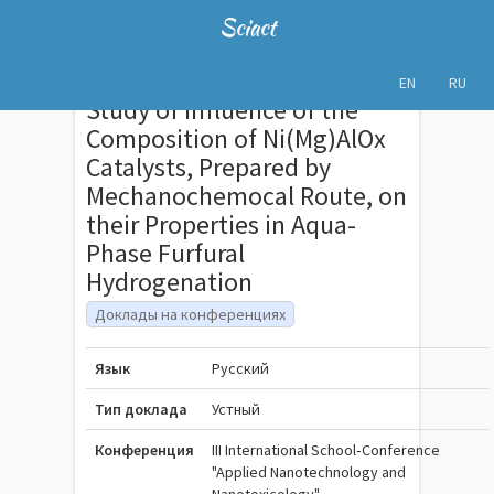
Sciact
EN
RU
Study of Influence of the
Composition of Ni(Mg)AlOx
Catalysts, Prepared by
Mechanochemocal Route, on
their Properties in Aqua-
Phase Furfural
Hydrogenation
Доклады на конференциях
Язык
Русский
Тип доклада
Устный
Конференция
III International School‐Conference
"Applied Nanotechnology and