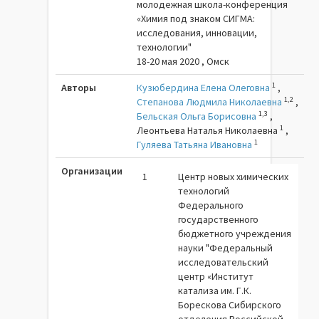
молодежная школа-конференция
«Химия под знаком СИГМА:
исследования, инновации,
технологии"
18-20 мая 2020 , Омск
1
Авторы
Кузюбердина Елена Олеговна
,
1,2
Степанова Людмила Николаевна
,
1,3
Бельская Ольга Борисовна
,
1
Леонтьева Наталья Николаевна
,
1
Гуляева Татьяна Ивановна
Организации
1
Центр новых химических
технологий
Федерального
государственного
бюджетного учреждения
науки "Федеральный
исследовательский
центр «Институт
катализа им. Г.К.
Борескова Сибирского