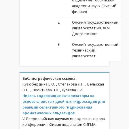
отделения Российской
академии наук» (Омский
филиал)
2
Омский государственный
университет им. Ф.М.
Достоевского
3
Омский государственный
технический
университет
Библиографическая ссылка:
Кузюбердина Е.О. , Степанова Л.Н. , Бельская
О.Б. , Леонтьева Н.Н. , Гуляева Т.И.
Никель содержащие катализаторы на
основе слоистых двойных гидроксидов для
реакций селективного гидрирования
ароматических альдегидов
VI Всероссийская научная молодежная школа-
конференция «Химия под знаком СИГМА: