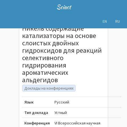
Sciact
EN
RU
Никель содержащие
катализаторы на основе
слоистых двойных
гидроксидов для реакций
селективного
гидрирования
ароматических
альдегидов
Доклады на конференциях
Язык
Русский
Тип доклада
Устный
Конференция
VI Всероссийская научная