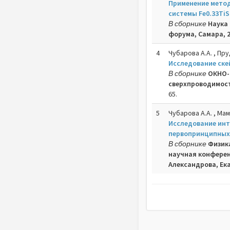
Применение метод
системы Fe0.33TiS
В сборнике
Наука 
форума, Самара, 29
4
Чубарова А.А. , Пру
Исследование ске
В сборнике
ОКНО-
сверхпроводимости
65.
5
Чубарова А.А. , Мам
Исследование инт
первопринципных
В сборнике
Физик
научная конферен
Александрова, Ека