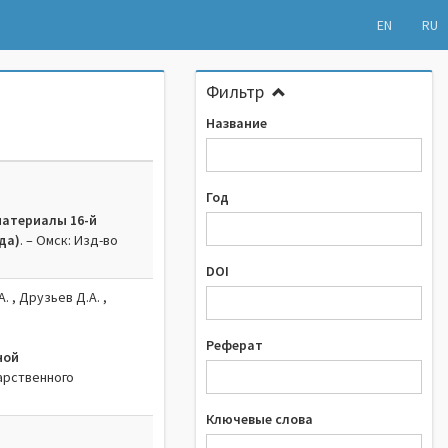
EN
RU
Фильтр
Название
.
Год
материалы 16-й
да)
. – Омск: Изд-во
DOI
. , Друзьев Д.А. ,
Реферат
ной
арственного
Ключевые слова