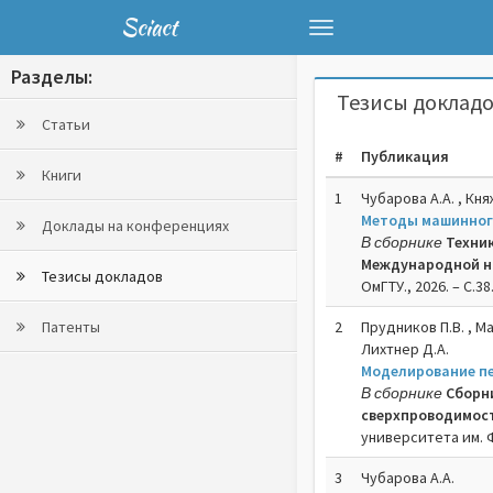
Sciact
Toggle
navigation
Разделы:
Тезисы докладо
Статьи
#
Публикация
Книги
1
Чубарова А.А. , Кня
Методы машинного
Доклады на конференциях
В сборнике
Техник
Международной на
Тезисы докладов
ОмГТУ., 2026. – C.38
Патенты
2
Прудников П.В. , Ма
Лихтнер Д.А.
Моделирование п
В сборнике
Сборн
сверхпроводимост
университета им. Ф.
3
Чубарова А.А.