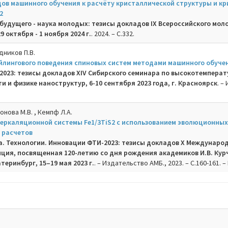
ов машинного обучения к расчёту кристаллической структуры и кр
2
будущего - наука молодых: тезисы докладов IX Всероссийского мо
 октября - 1 ноября 2024 г.
. 2024. – C.332.
дников П.В.
йлингового поведения спиновых систем методами машинного обуче
2023: тезисы докладов XIV Сибирского семинара по высокотемпера
 и физике наноструктур, 6-10 сентября 2023 года, г. Красноярск
. –
онова М.В. , Кемпф Л.А.
еркаляционной системы Fe1/3TiS2 с использованием эволюционных
 расчетов
а. Технологии. Инновации ФТИ-2023: тезисы докладов X Междунар
ция, посвященная 120-летию со дня рождения академиков И.В. Курч
теринбург, 15–19 мая 2023 г.
. – Издательство АМБ., 2023. – C.160-161. –