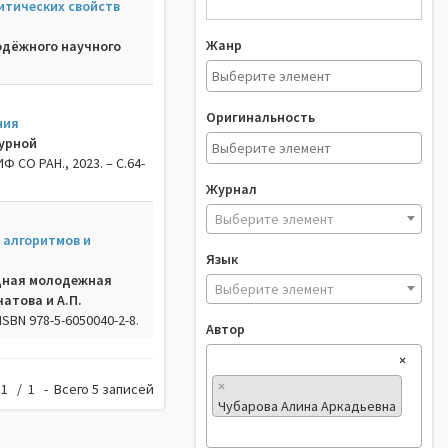
итических свойств
Жанр
лодёжного научного
Оригинальность
ния
турной
 ИФ СО РАН., 2023. – C.64-
Журнал
Выберите элемент
 алгоритмов и
Язык
одная молодежная
Выберите элемент
атова и А.П.
 ISBN 978-5-6050040-2-8.
Автор
×
×
1 / 1 - Всего 5 записей
Чубарова Алина Аркадьевна