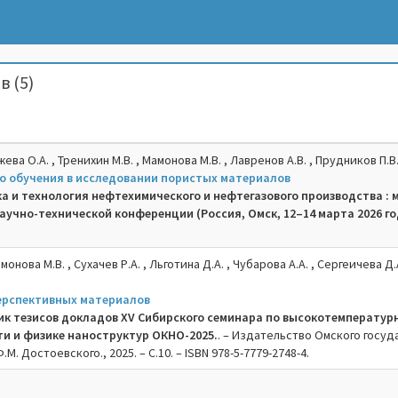
в (5)
жева О.А. , Тренихин М.В. , Мамонова М.В. , Лавренов А.В. , Прудников П.В
 обучения в исследовании пористых материалов
а и технология нефтехимического и нефтегазового производства : 
учно-технической конференции (Россия, Омск, 12–14 марта 2026 го
.
монова М.В. , Сухачев Р.А. , Льготина Д.А. , Чубарова А.А. , Сергеичева Д.А
ерспективных материалов
ик тезисов докладов XV Сибирского семинара по высокотемператур
и и физике наноструктур ОКНО-2025.
. – Издательство Омского госуд
М. Достоевского., 2025. – C.10. – ISBN 978-5-7779-2748-4.