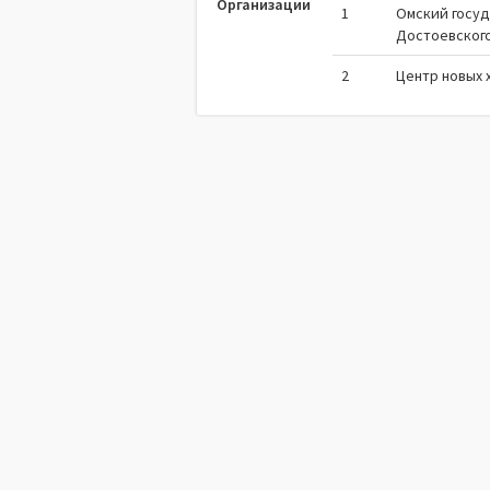
Организации
1
Омский госуд
Достоевског
2
Центр новых 