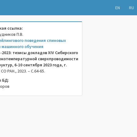
EN
RU
ая ссылка:
рудников П.В.
ейлингового поведения спиновых
 машинного обучения
2023: тезисы докладов XIV Сибирского
окотемпературной сверхпроводимости
ктур, 6-10 сентября 2023 года, г.
 СО РАН., 2023. – C.64-65.
 БД:
торов