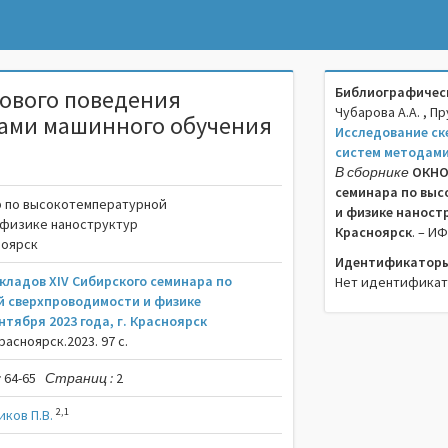
Библиографическ
ового поведения
Чубарова А.А. , П
дами машинного обучения
Исследование ск
систем методами
В сборнике
ОКНО-
семинара по выс
р по высокотемпературной
и физике наностру
 физике наноструктур
Красноярск
. – ИФ
сноярск
Идентификаторы
кладов XIV Сибирского семинара по
Нет идентифика
 сверхпроводимости и физике
нтября 2023 года, г. Красноярск
асноярск.2023. 97 c.
:
64-65
Страниц :
2
2,1
ков П.В.