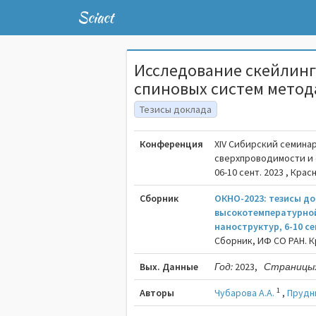
Sciact
Исследование скейлинг
спиновых систем мето
Тезисы доклада
Конференция
XIV Cибирский семина
сверхпроводимости и
06-10 сент. 2023 , Кра
Сборник
ОКНО-2023: тезисы до
высокотемпературной
наноструктур, 6-10 се
Сборник, ИФ СО РАН. Кр
Вых. Данные
Год:
2023,
Страницы
1
Авторы
Чубарова А.А.
,
Прудни