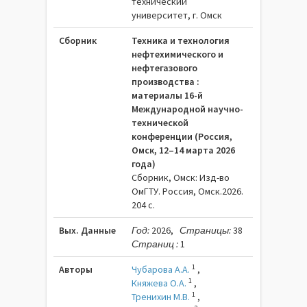
технический
университет, г. Омск
Сборник
Техника и технология
нефтехимического и
нефтегазового
производства :
материалы 16-й
Международной научно-
технической
конференции (Россия,
Омск, 12–14 марта 2026
года)
Сборник, Омск: Изд-во
ОмГТУ. Россия, Омск.2026.
204 c.
Вых. Данные
Год:
2026,
Страницы:
38
Страниц :
1
1
Авторы
Чубарова А.А.
,
1
Княжева О.А.
,
1
Тренихин М.В.
,