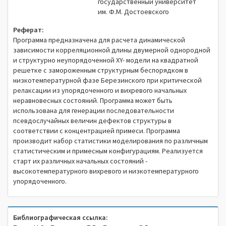
государственный университет
им. Ф.М. Достоевского
Реферат:
Программа предназначена для расчета динамической
зависимости корреляционной длины двумерной однородной
и структурно неупорядоченной XY- модели на квадратной
решетке с замороженным структурным беспорядком в
низкотемпературной фазе Березинского при критической
релаксации из упорядоченного и вихревого начальных
неравновесных состояний. Программа может быть
использована для генерации последовательности
псевдослучайных величин дефектов структуры в
соответствии с концентрацией примеси. Программа
производит набор статистики моделирования по различным
статистическим и примесным конфигурациям. Реализуется
старт их различных начальных состояний -
высокотемпературного вихревого и низкотемпературного
упорядоченного.
Библиографическая ссылка: