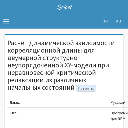
Sciact
EN
RU
Toggle
navigation
Расчет динамической зависимости
корреляционной длины для
двумерной структурно
неупорядоченной XY-модели при
неравновесной критической
релаксации из различных
начальных состояний
Патенты
Язык:
Русский
Тип:
Программ
для ЭВМ