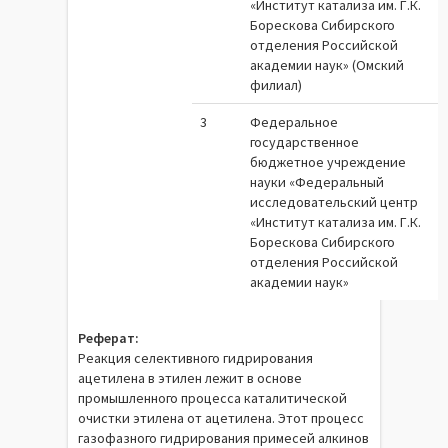
«Институт катализа им. Г.К.
Борескова Сибирского
отделения Российской
академии наук» (Омский
филиал)
3
Федеральное
государственное
бюджетное учреждение
науки «Федеральный
исследовательский центр
«Институт катализа им. Г.К.
Борескова Сибирского
отделения Российской
академии наук»
Реферат:
Реакция селективного гидрирования
ацетилена в этилен лежит в основе
промышленного процесса каталитической
очистки этилена от ацетилена. Этот процесс
газофазного гидрирования примесей алкинов