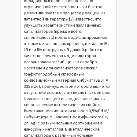
обладают высокой активностью, но
ограниченной селективностью и быстро
дезактивируются в процессе реакции. Из
патентной литературы [3] известно, что
улучшить характеристики палладиевых
катализаторов (прежде всего,
селективность) можно модифицированием
вторым металлом (как правило, металлом IB,
IIB или IIIA подгруппы). В данной работе в
качестве элементов-модификаторов
использовали галлий, цинк и серебро.
Носителем для катализаторов служил
графитоподобный углеродный
композиционный материал Сибунит (SБЭТ =
325 м2/г), преимуществом которого является
отсутствие льюисовских кислотных центров.
Целью настоящего исследования явилось
сопоставление каталитических свойств
биметаллических катализаторов 0,5%Pd-M/
Сибунит (где М - элемент-модификатор: Ga,
Zn, Ag) с разным мольным соотношением
наносимых металлов. Биметаллические
катализаторы с различным мольным