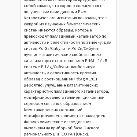
собой сплавы, что хорошо согласуется с
полученными нами данными РФА.
Каталитические испытания показали, что в
каждой из изучаемых биметаллических
систем имеются образцы, которые
превосходят палладиевый катализатор по
активности и селективности по этилену. Для
систем Pd-Ga/Сибунит и Pd-Zn/Сибунит
лучшие каталитические свойства имеют
катализаторы с соотношением Pd:М = 1:1. В
системе Pd-Ag/Сибунит наибольшую
активность и селективность проявил
образец с соотношением Pd:Ag = 1:0,1.
Вероятно, улучшение каталитических
характеристик палладиевого катализатора,
модифицированного галлием, цинком или
серебром связано с образованием
биметаллических соединений
модифицирующего элемента с палладием.
Физико-химические исследования
выполнены на приборной базе Омского
регионального ЦКП СО РАН (Омск).