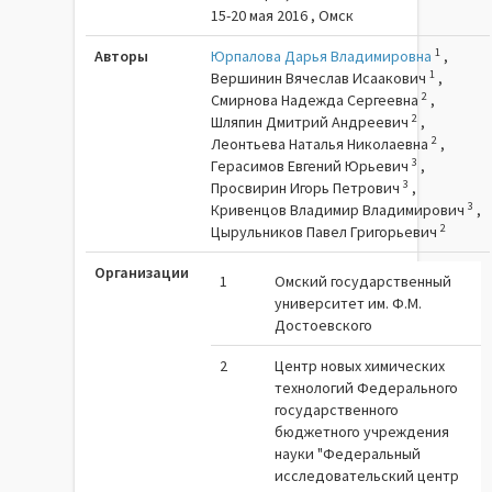
15-20 мая 2016 , Омск
1
Авторы
Юрпалова Дарья Владимировна
,
1
Вершинин Вячеслав Исаакович
,
2
Смирнова Надежда Сергеевна
,
2
Шляпин Дмитрий Андреевич
,
2
Леонтьева Наталья Николаевна
,
3
Герасимов Евгений Юрьевич
,
3
Просвирин Игорь Петрович
,
3
Кривенцов Владимир Владимирович
,
2
Цырульников Павел Григорьевич
Организации
1
Омский государственный
университет им. Ф.М.
Достоевского
2
Центр новых химических
технологий Федерального
государственного
бюджетного учреждения
науки "Федеральный
исследовательский центр