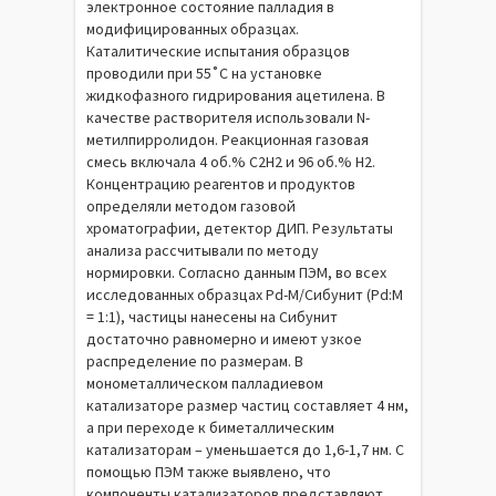
электронное состояние палладия в
модифицированных образцах.
Каталитические испытания образцов
проводили при 55˚С на установке
жидкофазного гидрирования ацетилена. В
качестве растворителя использовали N-
метилпирролидон. Реакционная газовая
смесь включала 4 об.% С2Н2 и 96 об.% Н2.
Концентрацию реагентов и продуктов
определяли методом газовой
хроматографии, детектор ДИП. Результаты
анализа рассчитывали по методу
нормировки. Согласно данным ПЭМ, во всех
исследованных образцах Pd-M/Сибунит (Pd:M
= 1:1), частицы нанесены на Сибунит
достаточно равномерно и имеют узкое
распределение по размерам. В
монометаллическом палладиевом
катализаторе размер частиц составляет 4 нм,
а при переходе к биметаллическим
катализаторам – уменьшается до 1,6-1,7 нм. С
помощью ПЭМ также выявлено, что
компоненты катализаторов представляют