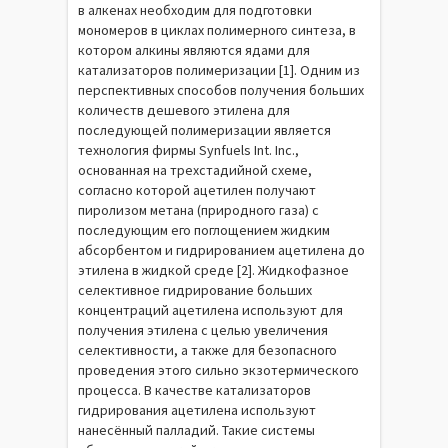
в алкенах необходим для подготовки
мономеров в циклах полимерного синтеза, в
котором алкины являются ядами для
катализаторов полимеризации [1]. Одним из
перспективных способов получения больших
количеств дешевого этилена для
последующей полимеризации является
технология фирмы Synfuels Int. Inc.,
основанная на трехстадийной схеме,
согласно которой ацетилен получают
пиролизом метана (природного газа) с
последующим его поглощением жидким
абсорбентом и гидрированием ацетилена до
этилена в жидкой среде [2]. Жидкофазное
селективное гидрирование больших
концентраций ацетилена используют для
получения этилена с целью увеличения
селективности, а также для безопасного
проведения этого сильно экзотермического
процесса. В качестве катализаторов
гидрирования ацетилена используют
нанесённый палладий. Такие системы