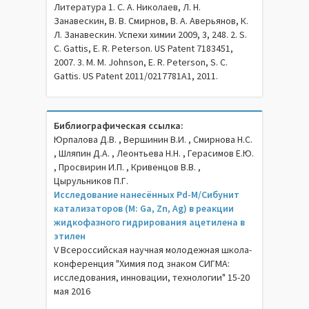
Литература 1. С. А. Николаев, Л. Н.
Занавескин, В. В. Смирнов, В. А. Аверьянов, К.
Л. Занавескин. Успехи химии 2009, 3, 248. 2. S.
C. Gattis, E. R. Peterson. US Patent 7183451,
2007. 3. M. M. Johnson, E. R. Peterson, S. C.
Gattis. US Patent 2011/0217781A1, 2011.
Библиографическая ссылка:
Юрпалова Д.В. , Вершинин В.И. , Смирнова Н.С.
, Шляпин Д.А. , Леонтьева Н.Н. , Герасимов Е.Ю.
, Просвирин И.П. , Кривенцов В.В. ,
Цырульников П.Г.
Исследование нанесённых Pd-M/Сибунит
катализаторов (M: Ga, Zn, Ag) в реакции
жидкофазного гидрирования ацетилена в
этилен
V Всероссийская научная молодежная школа-
конференция "Химия под знаком СИГМА:
исследования, инновации, технологии" 15-20
мая 2016