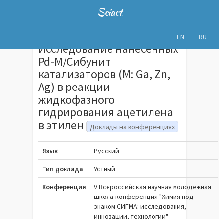
Sciact
EN
RU
Исследование нанесённых
Pd-M/Сибунит
катализаторов (M: Ga, Zn,
Ag) в реакции
жидкофазного
гидрирования ацетилена
в этилен
Доклады на конференциях
Язык
Русский
Тип доклада
Устный
Конференция
V Всероссийская научная молодежная
школа-конференция "Химия под
знаком СИГМА: исследования,
инновации, технологии"