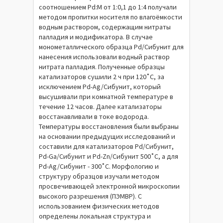
соотношением Pd:M от 1:0,1 до 1:4 получали
методом пропитки носителя по влагоёмкости
водным раствором, содержащим нитраты
палладия и модификатора. В случае
монометаллического образца Pd/Сибунит для
нанесения использовали водный раствор
нитрата палладия. Полученные образцы
катализаторов сушили 2 ч при 120˚С, за
исключением Pd-Ag/Сибунит, который
высушивали при комнатной температуре в
течение 12 часов. Далее катализаторы
восстанавливали в токе водорода.
Температуры восстановления были выбраны
на основании предыдущих исследований и
составили для катализаторов Pd/Сибунит,
Pd-Ga/Сибунит и Pd-Zn/Сибунит 500˚С, а для
Pd-Ag/Сибунит - 300˚С. Морфологию и
структуру образцов изучали методом
просвечивающей электронной микроскопии
высокого разрешения (ПЭМВР). С
использованием физических методов
определены локальная структура и