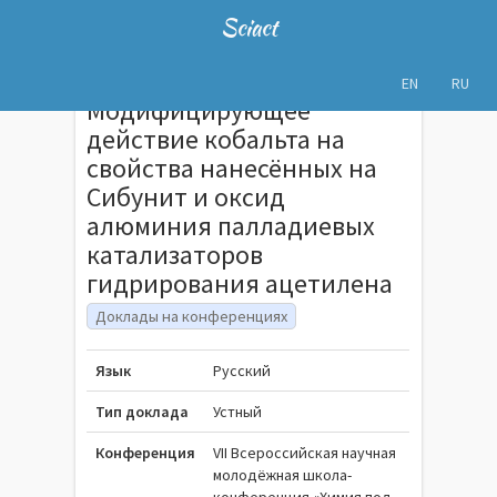
Sciact
EN
RU
Модифицирующее
действие кобальта на
свойства нанесённых на
Сибунит и оксид
алюминия палладиевых
катализаторов
гидрирования ацетилена
Доклады на конференциях
Язык
Русский
Тип доклада
Устный
Конференция
VII Всероссийская научная
молодёжная школа-