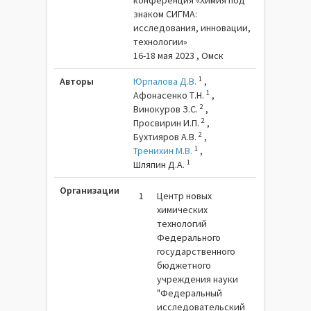
конференция «Химия под
знаком СИГМА:
исследования, инновации,
технологии»
16-18 мая 2023 , Омск
1
Авторы
Юрпалова Д.В.
,
1
Афонасенко Т.Н.
,
2
Винокуров З.С.
,
2
Просвирин И.П.
,
2
Бухтияров А.В.
,
1
Тренихин М.В.
,
1
Шляпин Д.А.
Организации
1
Центр новых
химических
технологий
Федерального
государственного
бюджетного
учреждения науки
"Федеральный
исследовательский