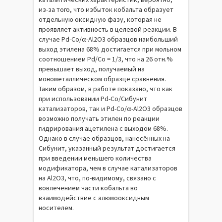
из-за того, что избыток кобальта образует
отдельную оксидную фазу, которая не
проявляет активность в целевой реакции. В
случае Pd-Co/α-Al2O3 образцов наибольший
выход этилена 68% достигается при мольном
соотношением Pd/Co = 1/3, что на 26 отн.%
превышает выход, получаемый на
монометаллическом образце сравнения.
Таким образом, в работе показано, что как
при использовании Pd-Co/Сибунит
катализаторов, так и Pd-Co/α-Al2O3 образцов
возможно получать этилен по реакции
гидрирования ацетилена с выходом 68%.
Однако в случае образцов, нанесённых на
Сибунит, указанный результат достигается
при введении меньшего количества
модификатора, чем в случае катализаторов
на Al2O3, что, по-видимому, связано с
вовлечением части кобальта во
взаимодействие с алюмооксидным
носителем.