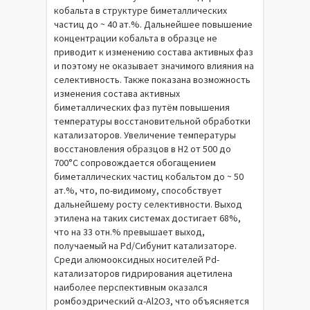
кобальта в структуре биметаллических
частиц до ~ 40 ат.%. Дальнейшее повышение
концентрации кобальта в образце не
приводит к изменению состава активных фаз
и поэтому не оказывает значимого влияния на
селективность. Также показана возможность
изменения состава активных
биметаллических фаз путём повышения
температуры восстановительной обработки
катализаторов. Увеличение температуры
восстановления образцов в H2 от 500 до
700°С сопровождается обогащением
биметаллических частиц кобальтом до ~ 50
ат.%, что, по-видимому, способствует
дальнейшему росту селективности. Выход
этилена на таких системах достигает 68%,
что на 33 отн.% превышает выход,
получаемый на Pd/Сибунит катализаторе.
Среди алюмооксидных носителей Pd-
катализаторов гидрирования ацетилена
наиболее перспективным оказался
ромбоэдрический α-Al2O3, что объясняется