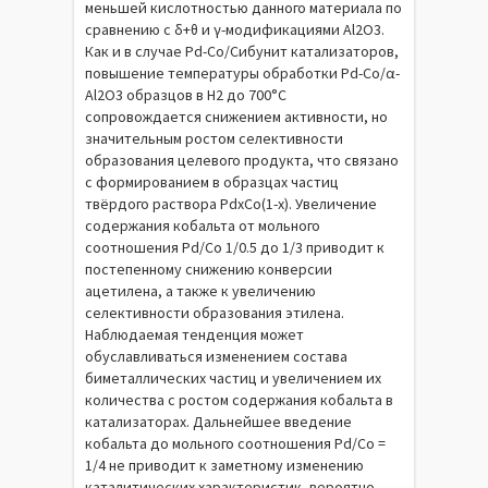
меньшей кислотностью данного материала по
сравнению с δ+θ и γ-модификациями Al2O3.
Как и в случае Pd-Co/Сибунит катализаторов,
повышение температуры обработки Pd-Co/α-
Al2O3 образцов в H2 до 700°С
сопровождается снижением активности, но
значительным ростом селективности
образования целевого продукта, что связано
с формированием в образцах частиц
твёрдого раствора PdxCо(1-x). Увеличение
содержания кобальта от мольного
соотношения Pd/Co 1/0.5 до 1/3 приводит к
постепенному снижению конверсии
ацетилена, а также к увеличению
селективности образования этилена.
Наблюдаемая тенденция может
обуславливаться изменением состава
биметаллических частиц и увеличением их
количества с ростом содержания кобальта в
катализаторах. Дальнейшее введение
кобальта до мольного соотношения Pd/Co =
1/4 не приводит к заметному изменению
каталитических характеристик, вероятно,