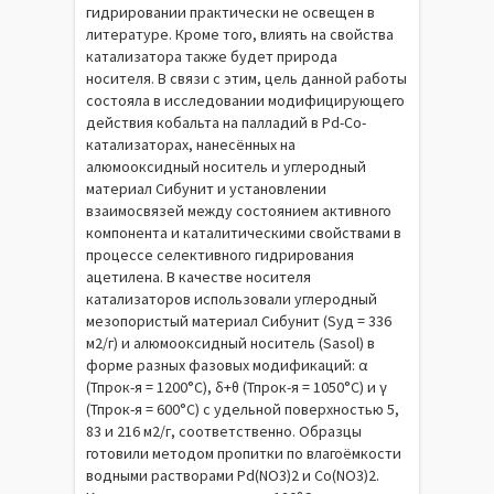
гидрировании практически не освещен в
литературе. Кроме того, влиять на свойства
катализатора также будет природа
носителя. В связи с этим, цель данной работы
состояла в исследовании модифицирующего
действия кобальта на палладий в Pd-Co-
катализаторах, нанесённых на
алюмооксидный носитель и углеродный
материал Сибунит и установлении
взаимосвязей между состоянием активного
компонента и каталитическими свойствами в
процессе селективного гидрирования
ацетилена. В качестве носителя
катализаторов использовали углеродный
мезопористый материал Сибунит (Sуд = 336
м2/г) и алюмооксидный носитель (Sasol) в
форме разных фазовых модификаций: α
(Тпрок-я = 1200°С), δ+θ (Тпрок-я = 1050°С) и γ
(Тпрок-я = 600°С) с удельной поверхностью 5,
83 и 216 м2/г, соответственно. Образцы
готовили методом пропитки по влагоёмкости
водными растворами Pd(NO3)2 и Co(NO3)2.