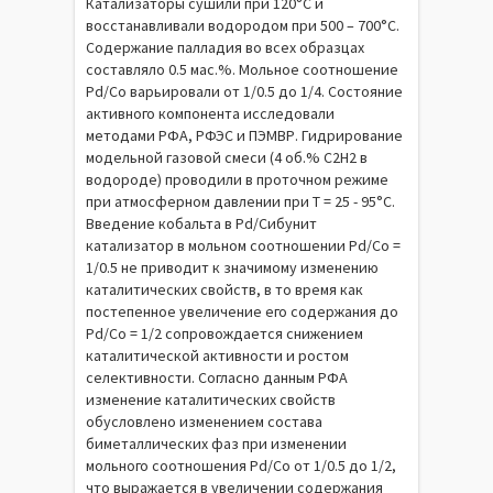
Катализаторы сушили при 120°С и
восстанавливали водородом при 500 – 700°С.
Содержание палладия во всех образцах
составляло 0.5 мас.%. Мольное соотношение
Pd/Co варьировали от 1/0.5 до 1/4. Состояние
активного компонента исследовали
методами РФА, РФЭС и ПЭМВР. Гидрирование
модельной газовой смеси (4 об.% C2H2 в
водороде) проводили в проточном режиме
при атмосферном давлении при T = 25 - 95°С.
Введение кобальта в Pd/Сибунит
катализатор в мольном соотношении Pd/Co =
1/0.5 не приводит к значимому изменению
каталитических свойств, в то время как
постепенное увеличение его содержания до
Pd/Co = 1/2 сопровождается снижением
каталитической активности и ростом
селективности. Согласно данным РФА
изменение каталитических свойств
обусловлено изменением состава
биметаллических фаз при изменении
мольного соотношения Pd/Co от 1/0.5 до 1/2,
что выражается в увеличении содержания