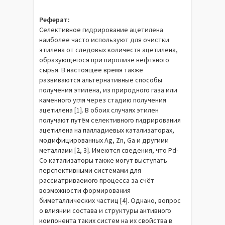
Реферат:
Селективное гидрирование ацетилена
наиболее часто используют для очистки
этилена от следовых количеств ацетилена,
образующегося при пиролизе нефтяного
сырья. В настоящее время также
развиваются альтернативные способы
получения этилена, из природного газа или
каменного угля через стадию получения
ацетилена [1]. В обоих случаях этилен
получают путём селективного гидрирования
ацетилена на палладиевых катализаторах,
модифицированных Ag, Zn, Ga и другими
металлами [2, 3]. Имеются сведения, что Pd-
Co катализаторы также могут выступать
перспективными системами для
рассматриваемого процесса за счёт
возможности формирования
биметаллических частиц [4]. Однако, вопрос
о влиянии состава и структуры активного
компонента таких систем на их свойства в