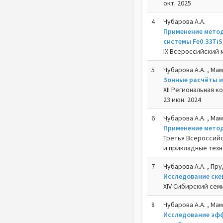
окт. 2025
4
Чубарова А.А.
Применение метод
системы Fe0.33TiS
IX Всероссийский м
5
Чубарова А.А. , Ма
Зонные расчёты и
XII Региональная 
23 июн. 2024
6
Чубарова А.А. , Ма
Применение метод
Третья Всероссий
и прикладные техно
7
Чубарова А.А. , Пру
Исследование ске
XIV Cибирский сем
8
Чубарова А.А. , Ма
Исследование эфф