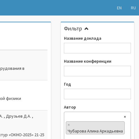
EN
RU
Фильтр
Название доклада
.
Название конференции
орудования в
Год
кой физики
Автор
. , Друзьев Д.А. ,
×
×
Чубарова Алина Аркадьевна
тур «ОКНО-2025» 21-25