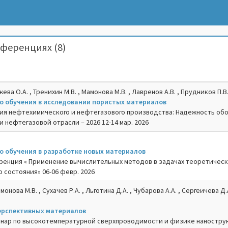
ференциях (8)
жева О.А. , Тренихин М.В. , Мамонова М.В. , Лавренов А.В. , Прудников П.В
 обучения в исследовании пористых материалов
гия нефтехимического и нефтегазового производства: Надежность об
 нефтегазовой отрасли – 2026 12-14 мар. 2026
 обучения в разработке новых материалов
ренция « Применение вычислительных методов в задачах теоретичес
 состояния» 06-06 февр. 2026
монова М.В. , Сухачев Р.А. , Льготина Д.А. , Чубарова А.А. , Сергеичева Д.А
ерспективных материалов
нар по высокотемпературной сверхпроводимости и физике нанострук