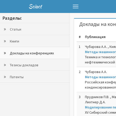
Sciact
Toggle
navigation
Разделы:
Доклады на кон
Статьи
#
Публикация
Книги
1
Чубарова А.А. , Кня
Методы машинного
Доклады на конференциях
Техника и техноло
нефтехимической и
Тезисы докладов
2
Чубарова А.А.
Патенты
Методы машинного
Российская конфе
конденсированного
3
Прудников П.В. , Ма
Лихтнер Д.А.
Моделирование п
XV Сибирский семи