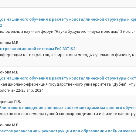
ов машинного обучения к расчёту кристаллической структуры и кр
2
олодёжный научный форум "Наука будущего - наука молодых" 29 окт. - 
монова М.В.
нтрекаляционной системы Fe0.33TiS2
конференции магистрантов, аспирантов и молодых ученых по физике, ма
монова М.В.
ов машинного обучения к расчёту кристаллической структуры сист
ская школа-конференция государственного университета "Дубна": «Ф
логии» 22-25 апр. 2024
дников П.В.
йлингового поведения спиновых систем методами машинного обуче
инар по высокотемпературной сверхпроводимости и физике нанострукт
монова М.В.
ектов релаксации и реконструкции при образовании плёнки железа