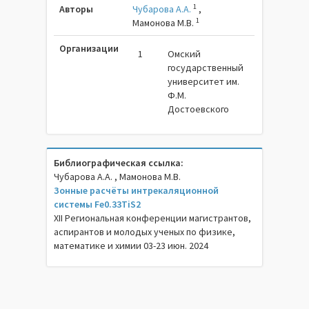
1
Авторы
Чубарова А.А.
,
1
Мамонова М.В.
Организации
1
Омский
государственный
университет им.
Ф.М.
Достоевского
Библиографическая ссылка:
Чубарова А.А. , Мамонова М.В.
Зонные расчёты интрекаляционной
системы Fe0.33TiS2
XII Региональная конференции магистрантов,
аспирантов и молодых ученых по физике,
математике и химии 03-23 июн. 2024