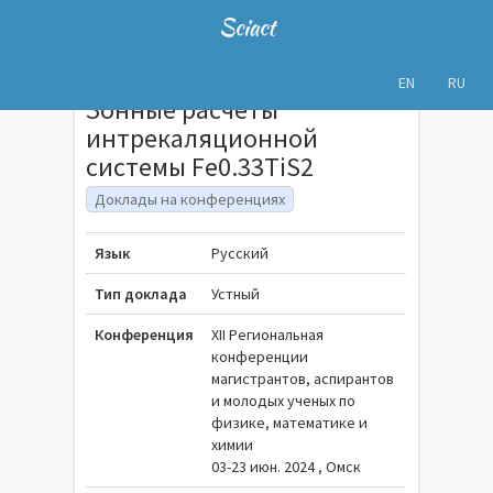
Sciact
EN
RU
Зонные расчёты
интрекаляционной
системы Fe0.33TiS2
Доклады на конференциях
Язык
Русский
Тип доклада
Устный
Конференция
XII Региональная
конференции
магистрантов, аспирантов
и молодых ученых по
физике, математике и
химии
03-23 июн. 2024 , Омск