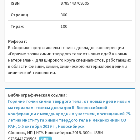
ISBN
9785443709505
Страниц
300
Тираж
100
Реферат:
В сборнике представлены тезисы докладов конференции
«Горячие точки химии твердого тела: от новых идей к новым
материалам». Для широкого круга специалистов, работающих
в области физики, химии, химического материаловедения и
химической технологии.
Библиографическая ссылка:
Горячие точки химии твердого тела: от новых идей к новым
материалам: тезисы докладов III Всероссийской
конференции с международным участием, посвященной 75-
летию Института химии твердого тела и механохимии СО
РАН, 1-5 октября 2019 г., Новосибирск
Сборник, ИПЦ НГУ. Новосибирск.2019. 300 c. ISBN
9785443709505.
РИНЦ