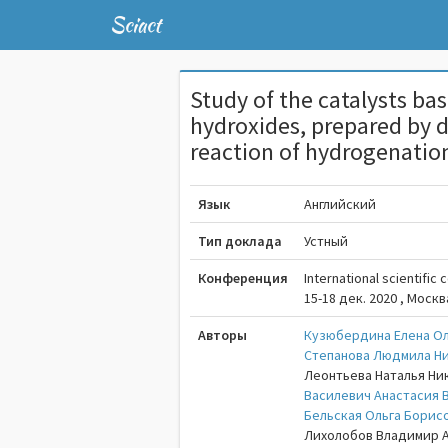
Sciact
Study of the catalysts ba
hydroxides, prepared by d
reaction of hydrogenati
Язык
Английский
Тип доклада
Устный
Конференция
International scientific
15-18 дек. 2020 , Москв
Авторы
Кузюбердина Елена О
Степанова Людмила Н
Леонтьева Наталья Ни
Василевич Анастасия 
Бельская Ольга Борис
Лихолобов Владимир 