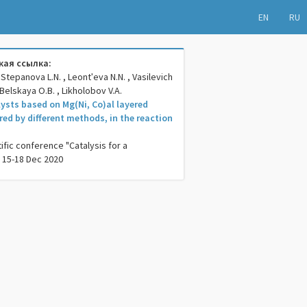
EN
RU
ая ссылка:
 Stepanova L.N. , Leontʹeva N.N. , Vasilevich
, Belskaya O.B. , Likholobov V.A.
lysts based on Mg(Ni, Co)al layered
ed by different methods, in the reaction
tific conference "Catalysis for a
 15-18 Dec 2020