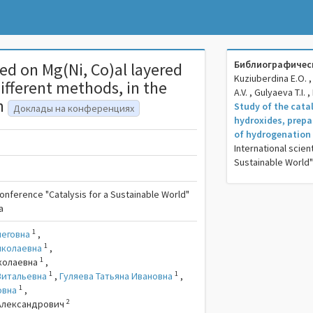
Библиографическ
sed on Mg(Ni, Co)al layered
Kuziuberdina E.O. ,
ifferent methods, in the
A.V. , Gulyaeva T.I. 
on
Study of the cata
Доклады на конференциях
hydroxides, prepar
of hydrogenation
International scien
Sustainable World"
 conference "Catalysis for a Sustainable World"
а
1
леговна
,
1
иколаевна
,
1
колаевна
,
1
1
Витальевна
,
Гуляева Татьяна Ивановна
,
1
овна
,
2
Александрович