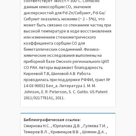
соответствует Твосст.= 300°С. Согласно
данным хемосорбции СО, значения
дисперсностей для Pd-Zn/Сибунит, Pd-Ga/
Сибунит оказались низкими (~ 2 – 5%), что
может быть связано со спеканием частиц при
высокой температуре в ходе восстановления
или изменением стехиометрического
коэффициента сорбции СО для
биметаллических соединений. Физико-
химические исследования выполнены на
приборной базе Омского регионального ЦКП
СО РАН. Авторы выражают благодарность
Киреевой Т.В, Шиловой А.В. Работа
проводилась при поддержке РФФИ, грант №
14-03-90032 Бел_а. Литература 1. M. M.
Johnson, E. R. Peterson, S. C. Gattis. US Patent
2011/0217781A1, 2011.
Библиографическая ссылка:
Смирнова Н.С. , Юрпалова Д.В. , Гуляева Т.И. ,
Темерев В.Л. , Кривенцов В.В. , Шляпин Д.А. ,