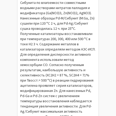
Сибунита по влагоемкости совместными
водными растворами нитратов палладия и
модификатора (Ga(NO3)3, Zn(NO3)2, AgNO3).
Нанесенные образцы Pd-M/Сибунит (M:Ga, Zn)
сушили при 120 °С 2 ч, для Pd-Ag/Сибунит
сушка проводилась 12 ч. при 25°С.
Полученные катализаторы восстанавливали
при температурах 200, 300, 400 или 500 °С в
токе H2 3 ч. Содержание металлов в
катализаторах определяли методом АЭС-ИСП.
Для определения дисперсности активного
компонента использовали метод
хемосорбции СО. Согласно полученным
результатам, наибольшую активность и
селективность (XC2H2 = 87 %, SC2H4 = 71%
при Твосст.= 500 °С) в реакции гидрирования
ацетилена проявляет серия катализаторов,
модифицированная Zn. Для нанесенных Pd,
Pd-Ga и Pd-Zn систем с увеличением
температуры восстановления наблюдается
тенденция увеличения активности. Для Pd-
Ag/Сибунит максимальная активность