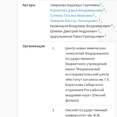
1
Авторы
Смирнова Надежда Сергеевна
,
2
Юрпалова Дарья Владимировна
,
1
Гуляева Татьяна Ивановна
,
1
Темерев Виктор Леонидович
,
3
Кривенцов Владимир Владимирович
,
1
Шляпин Дмитрий Андреевич
,
1
Цырульников Павел Григорьевич
Организации
1
Центр новых химических
технологий Федерального
государственного
бюджетного учреждения
науки "Федеральный
исследовательский центр
«Институт катализа им. Г.К.
Борескова Сибирского
отделения Российской
академии наук» (Омский
филиал)
2
Омский государственный
университет им. Ф.М.