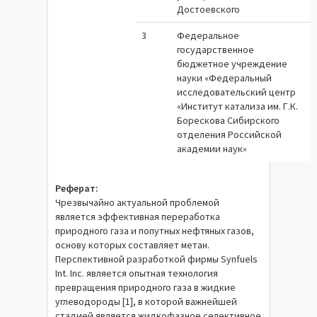
Достоевского
3
Федеральное
государственное
бюджетное учреждение
науки «Федеральный
исследовательский центр
«Институт катализа им. Г.К.
Борескова Сибирского
отделения Российской
академии наук»
Реферат:
Чрезвычайно актуальной проблемой
является эффективная переработка
природного газа и попутных нефтяных газов,
основу которых составляет метан.
Перспективной разработкой фирмы Synfuels
Int. Inc. является опытная технология
превращения природного газа в жидкие
углеводороды [1], в которой важнейшей
стадией является жидкофазное селективное