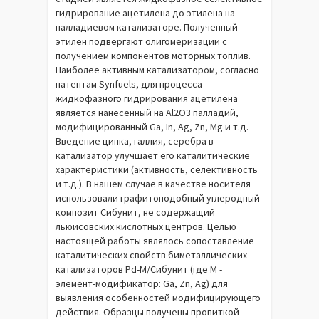
гидрирование ацетилена до этилена на
палладиевом катализаторе. Полученный
этилен подвергают олигомеризации с
получением компонентов моторных топлив.
Наиболее активным катализатором, согласно
патентам Synfuels, для процесса
жидкофазного гидрирования ацетилена
является нанесенный на Al2O3 палладий,
модифицированный Ga, In, Ag, Zn, Mg и т.д.
Введение цинка, галлия, серебра в
катализатор улучшает его каталитические
характеристики (активность, селективность
и т.д.). В нашем случае в качестве носителя
использовали графитоподобный углеродный
композит Сибунит, не содержащий
льюисовских кислотных центров. Целью
настоящей работы являлось сопоставление
каталитических свойств биметаллических
катализаторов Pd-M/Сибунит (где М -
элемент-модификатор: Ga, Zn, Ag) для
выявления особенностей модифицирующего
действия. Образцы получены пропиткой