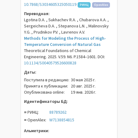
10.7868/S3034605325050119
РИНЦ
OpenAlex
Переводная:
Lgotina D.A. , Sukhachev R.A. , Chubarova A.A. ,
Sergeicheva D.A. , Stepanova L.N. , Malinovsky
Y.G. , Prudnikov P.V. , Lavrenov A.V.
Methods for Modeling the Process of High-
Temperature Conversion of Natural Gas
Theoretical Foundations of Chemical
Engineering. 2025. V.59. N6. P.1584–1601. DOI:
10.1134/S0040579526600828
Даты:
Поступила в редакцию:
30 мая 2025 г.
Принята к публикации:
20 авг. 2025 г.
Опубликована online:
19 янв. 2026 г.
Идентификаторы БД:
≡ РИНЦ:
88789262
≡ OpenAlex:
W7138854815
Альметрики: