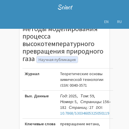
Sciact
EN
RU
Методы моделирования
процесса
высокотемпературного
превращения природного
газа
Научная публикация
Журнал
Теоретические основы
химической технологии
ISSN:
0040-3571
Вых. Данные
Год:
2025,
Том:
59,
Номер:
5,
Страницы:
156–
182
Страниц :
27
DOI:
10.7868/S3034605325050119
Ключевые слова
превращение метана,