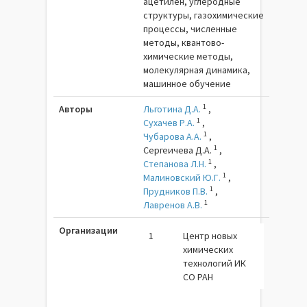
ацетилен, углеродные
структуры, газохимические
процессы, численные
методы, квантово-
химические методы,
молекулярная динамика,
машинное обучение
1
Авторы
Льготина Д.А.
,
1
Сухачев Р.А.
,
1
Чубарова А.А.
,
1
Сергеичева Д.А.
,
1
Степанова Л.Н.
,
1
Малиновский Ю.Г.
,
1
Прудников П.В.
,
1
Лавренов А.В.
Организации
1
Центр новых
химических
технологий ИК
СО РАН