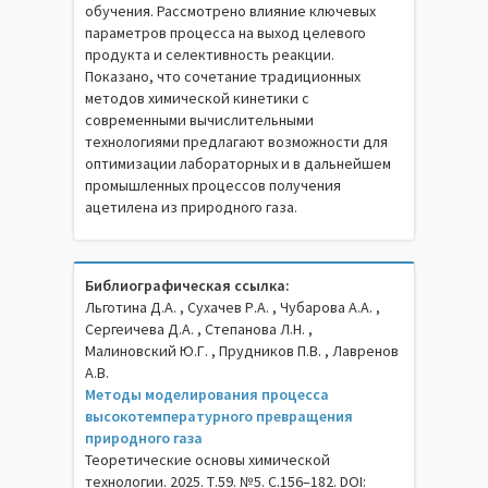
обучения. Рассмотрено влияние ключевых
параметров процесса на выход целевого
продукта и селективность реакции.
Показано, что сочетание традиционных
методов химической кинетики с
современными вычислительными
технологиями предлагают возможности для
оптимизации лабораторных и в дальнейшем
промышленных процессов получения
ацетилена из природного газа.
Библиографическая ссылка:
Льготина Д.А. , Сухачев Р.А. , Чубарова А.А. ,
Сергеичева Д.А. , Степанова Л.Н. ,
Малиновский Ю.Г. , Прудников П.В. , Лавренов
А.В.
Методы моделирования процесса
высокотемпературного превращения
природного газа
Теоретические основы химической
технологии. 2025. Т.59. №5. С.156–182. DOI: