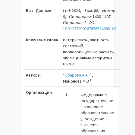
Вых. Данные
Год:
2024,
Том:
88,
Номер:
9,
Страницы:
1400-1407
Страниц :
8
DOI:
10.31857/S0367676524090108
Ключевые слова
интеркалаты, плотность
состояний,
первопринципные расчёты,
эволюционные алгоритмы
USPEX
1
Авторы
Чубарова А.А.
,
1
Мамонова М.В
Организации
1
Федеральное
государственное
автономное
образовательное
учреждение
высшего
образования