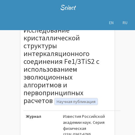
Sciact
EN
RU
Исследование
кристаллической
структуры
интеркаляционного
соединения Fe1/3TiS2 с
использованием
эволюционных
алгоритмов и
первопринципных
расчетов
Научная публикация
Журнал
Известия Российской
академии наук. Серия
физическая
ISSN:
0367-6765