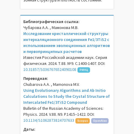
зонная структура и плотность состояний.
Библиографическая ссылка:
Чубарова А.А. , Мамонова М.В.
Исследование кристаллической структуры
интеркаляционного соединения Fe1/3TiS2 с
использованием эволюционных алгоритмов
и первопринципных расчетов
Известия Российской академии наук. Серия
физическая. 2024. Т.88. №9. С.1400-1407. DOI:
10.31857/S0367676524090108
РИНЦ
Переводная:
Chubarova A.A. , Mamonova M.V.
Using Evolutionary Algorithms and Ab Initio
Calculations to Study the Crystal Structure of
Intercalated Fe1/3TiS2 Compound
Bulletin of the Russian Academy of Sciences:
Physics. 2024. V.88. N9. P.1415–1422. DOI:
10.1134/S1062873824707633
Scopus
OpenAlex
Даты: